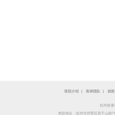
医院介绍
|
医师团队
|
就医
杭州肤康牛
来院地址：杭州市拱墅区莫干山路759号