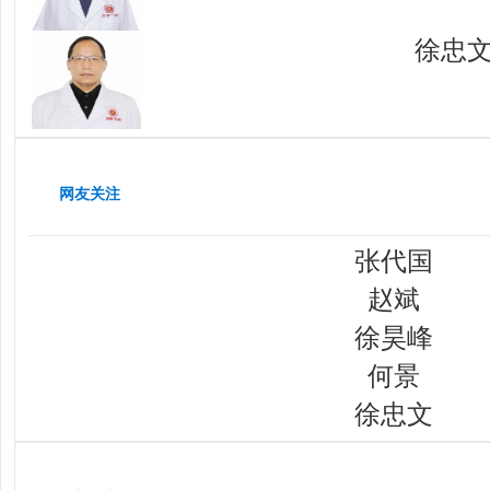
徐忠
网友关注
张代国
赵斌
徐昊峰
何景
徐忠文