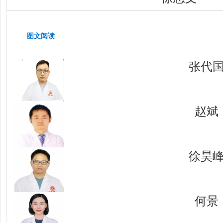
图文阅读
张代
赵斌
徐昊
何景